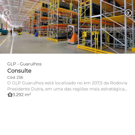
chevron_left
chevron_right
GLP - Guarulhos
Consulte
Cód: 236
O GLP Guarulhos está localizado no km 207,5 da Rodovia
Presidente Dutra, em uma das regiões mais estratégicas
other_houses
3.292 m²
para dis...