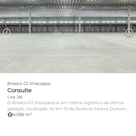
chevron_left
chevron_right
Bresco G1 Viracopos
Consulte
Cód: 216
O Bresco G1 Viracopos é um centro logístico de última
geração, localizado no km 13 da Rodovia Santos Dumont
other_houses
4.056 m²
(SP-075), ...