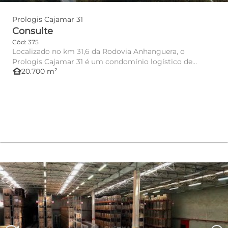
Prologis Cajamar 31
Consulte
Cód: 375
Localizado no km 31,6 da Rodovia Anhanguera, o
Prologis Cajamar 31 é um condomínio logístico de
other_houses
20.700 m²
última geração, desenv...