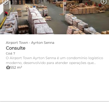
chevron_left
chevron_right
Airport Town - Ayrton Senna
Consulte
Cód: 7
O Airport Town Ayrton Senna é um condomínio logístico
moderno, desenvolvido para atender operações que
other_houses
552 m²
exigem eficiê...