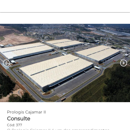
chevron_left
chevron_right
Prologis Cajamar II
Consulte
Cód: 377