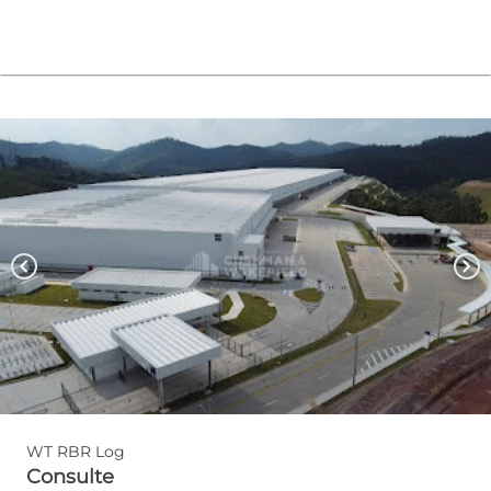
chevron_left
chevron_right
WT RBR Log
Consulte