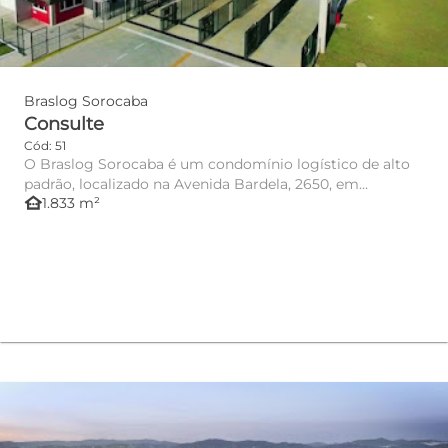
Braslog Sorocaba
Consulte
Cód: 51
O Braslog Sorocaba é um condomínio logístico de alto
padrão, localizado na Avenida Bardela, 2650, em
other_houses
1.833 m²
Sorocaba/SP – um ...