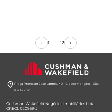
chevron_left
chevron_right
1 ... 12
room
Praça Professor José Lannes, 40
- Cidade Monções
- São
Paulo
- SP
Cushman Wakefield Negócios Imobiliários Ltda -
CRECI: 020969-J