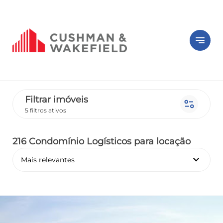
notes
Filtrar imóveis
page_info
5 filtros ativos
216 Condomínio Logísticos
para locação
keyboard_arrow_down
Mais relevantes