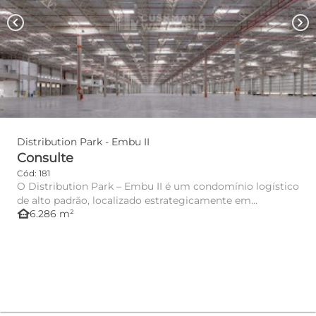
chevron_left
chevron_right
Distribution Park - Embu II
Consulte
Cód: 181
O Distribution Park – Embu II é um condomínio logístico
de alto padrão, localizado estrategicamente em
other_houses
6.286 m²
Embu/SP, com ac...