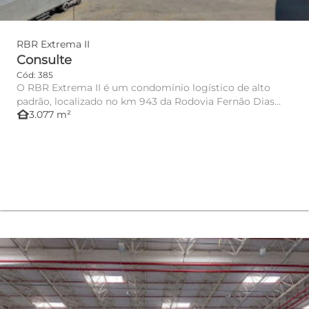
RBR Extrema II
Consulte
Cód: 385
O RBR Extrema II é um condomínio logístico de alto
padrão, localizado no km 943 da Rodovia Fernão Dias
other_houses
3.077 m²
(BR-381), em Ex...