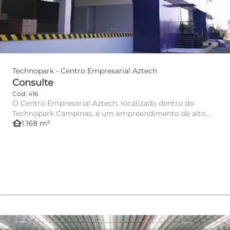
Technopark - Centro Empresarial Aztech
Consulte
Cód: 416
O Centro Empresarial Aztech, localizado dentro do
Technopark Campinas, é um empreendimento de alto
other_houses
1.168 m²
padrão voltado a em...