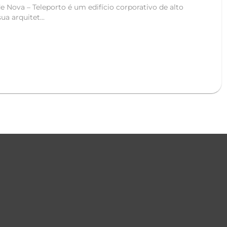
 Nova – Teleporto é um edifício corporativo de alto
ua arquitet...