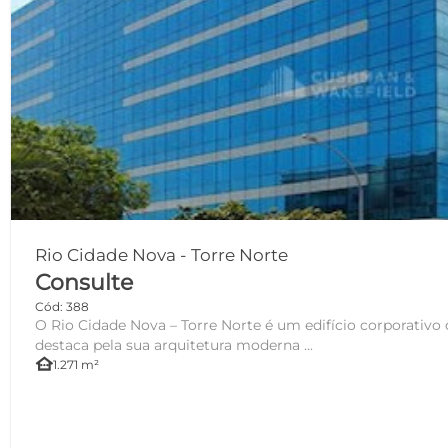
Rio Cidade Nova - Torre Norte
Consulte
Cód: 388
O Rio Cidade Nova – Torre Norte é um edifício corporativo 
destaca pela sua arquitetura moderna ...
other_houses
1.271 m²