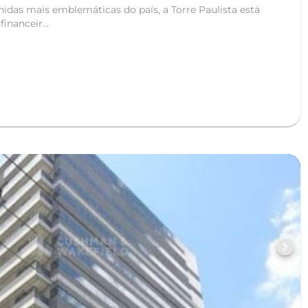
idas mais emblemáticas do país, a Torre Paulista está
inanceir...
chevron_right