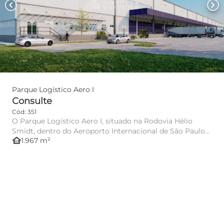
chevron_left
chevron_right
Parque Logístico Aero I
Consulte
Cód: 351
O Parque Logístico Aero I, situado na Rodovia Hélio
Smidt, dentro do Aeroporto Internacional de São Paulo
other_houses
1.967 m²
(GRU), em Gu...