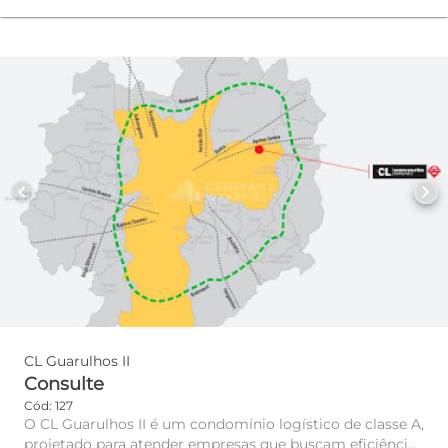
chevron_left
chevron_right
CL Guarulhos II
Consulte
Cód: 127
O CL Guarulhos II é um condomínio logístico de classe A,
projetado para atender empresas que buscam eficiência,