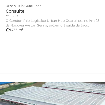
Urban Hub Guarulhos
Consulte
Cód: 443
O Condomínio Logístico Urban Hub Guarulhos, no km 25
da Rodovia Ayrton Senna, próximo à saída da Jacu
other_houses
1.756 m²
Pêssego, oferece...