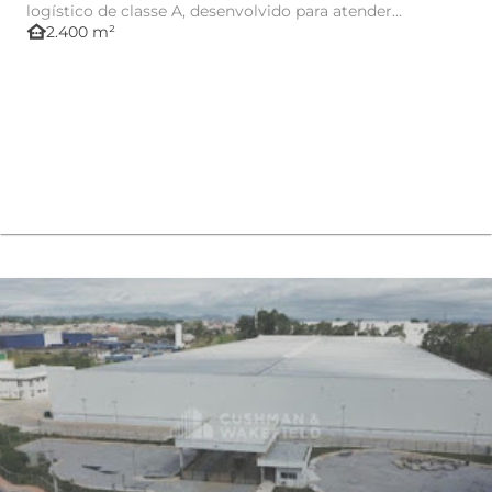
logístico de classe A, desenvolvido para atender
other_houses
2.400 m²
operações de armazen...