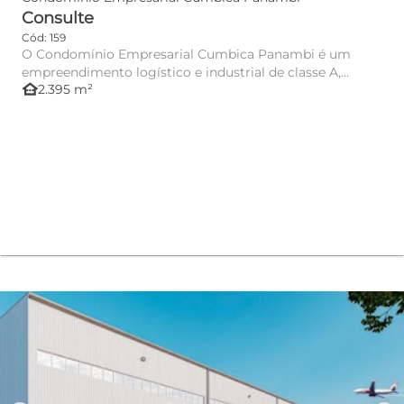
Consulte
Cód: 159
O Condomínio Empresarial Cumbica Panambi é um
empreendimento logístico e industrial de classe A,
other_houses
2.395 m²
projetado para aten...