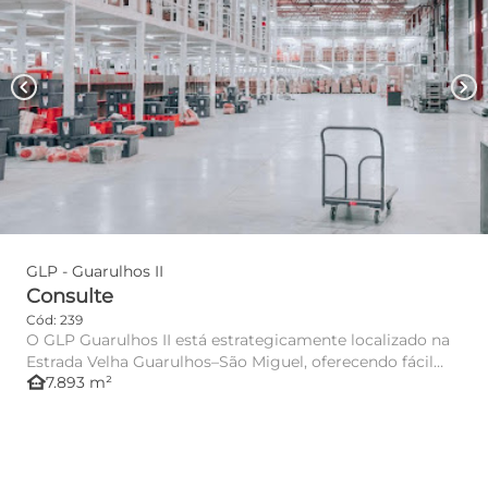
chevron_left
chevron_right
GLP - Guarulhos II
Consulte
Cód: 239
O GLP Guarulhos II está estrategicamente localizado na
Estrada Velha Guarulhos–São Miguel, oferecendo fácil
other_houses
7.893 m²
acesso aos...