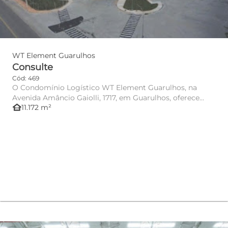
WT Element Guarulhos
Consulte
Cód: 469
O Condomínio Logístico WT Element Guarulhos, na
Avenida Amâncio Gaiolli, 1717, em Guarulhos, oferece
other_houses
11.172 m²
infraestrutura mod...