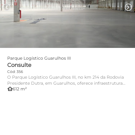
chevron_left
chevron_right
Parque Logístico Guarulhos III
Consulte
Cód: 356
O Parque Logístico Guarulhos III, no km 214 da Rodovia
Presidente Dutra, em Guarulhos, oferece infraestrutura
other_houses
612 m²
de alto ...