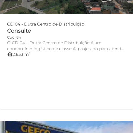
CD 04 - Dutra Centro de Distribuição
Consulte
Cód: 84
O CD 04 – Dutra Centro de Distribuição é um
condomínio logístico de classe A, projetado para atender
other_houses
2.653 m²
operações de ar...