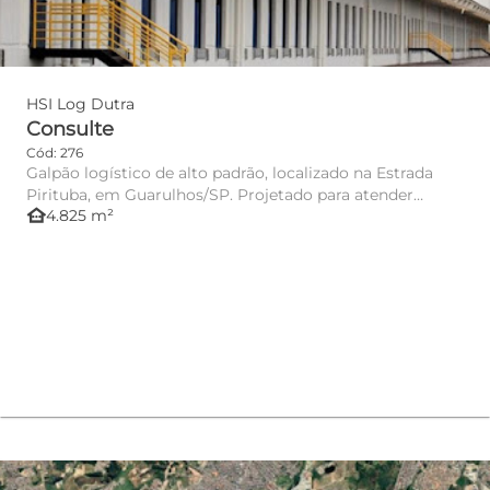
HSI Log Dutra
Consulte
Cód: 276
Galpão logístico de alto padrão, localizado na Estrada
Pirituba, em Guarulhos/SP. Projetado para atender
other_houses
4.825 m²
operações log...