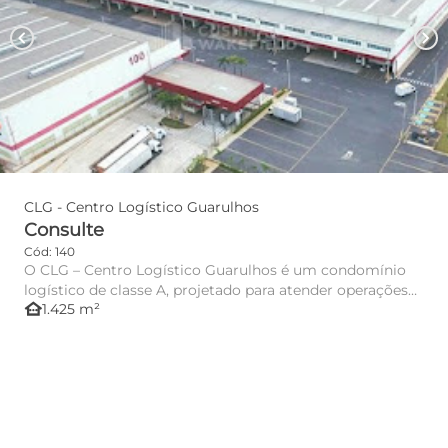
chevron_left
chevron_right
CLG - Centro Logístico Guarulhos
Consulte
Cód: 140
O CLG – Centro Logístico Guarulhos é um condomínio
logístico de classe A, projetado para atender operações
other_houses
1.425 m²
de armaze...