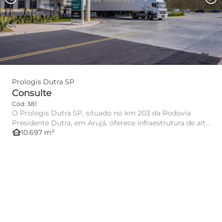
Prologis Dutra SP
Consulte
Cód: 381
O Prologis Dutra SP, situado no km 203 da Rodovia
Presidente Dutra, em Arujá, oferece infraestrutura de alto
other_houses
10.697 m²
padrão pa...