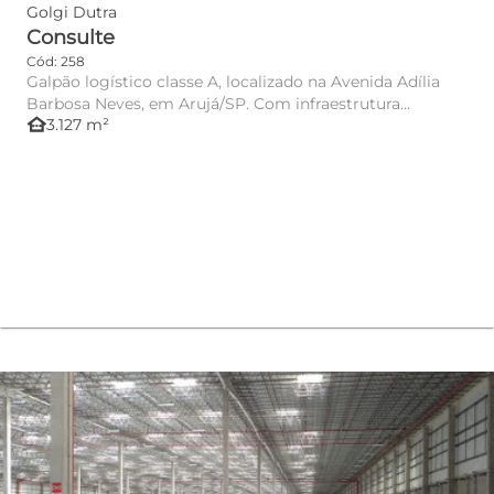
Golgi Dutra
Consulte
Cód: 258
Galpão logístico classe A, localizado na Avenida Adília
Barbosa Neves, em Arujá/SP. Com infraestrutura
other_houses
3.127 m²
moderna e módul...