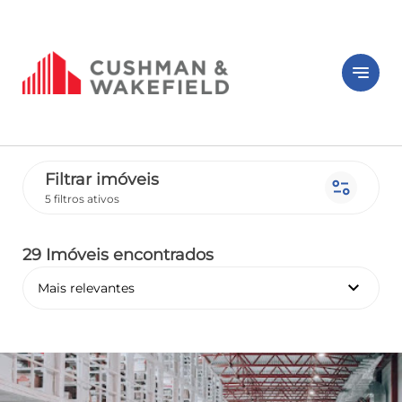
notes
Filtrar imóveis
page_info
5 filtros ativos
29 Imóveis encontrados
keyboard_arrow_down
Mais relevantes