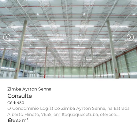
chevron_left
chevron_right
Zimba Ayrton Senna
Consulte
Cód: 480
O Condomínio Logístico Zimba Ayrton Senna, na Estrada
Alberto Hinoto, 7655, em Itaquaquecetuba, oferece
other_houses
993 m²
infraestrutura...