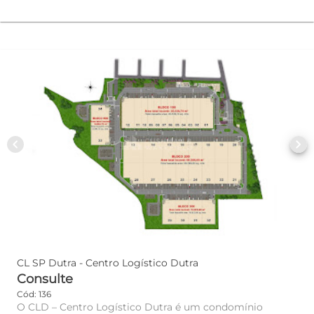
chevron_left
chevron_right
CL SP Dutra - Centro Logístico Dutra
Consulte
Cód: 136
O CLD – Centro Logístico Dutra é um condomínio