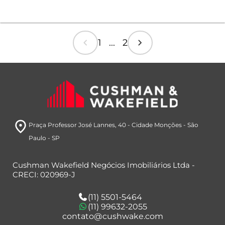
chevron_left
chevron_right
1 ... 2
room
Praça Professor José Lannes, 40
- Cidade Monções
- São
Paulo
- SP
Cushman Wakefield Negócios Imobiliários Ltda -
CRECI: 020969-J
(11) 5501-5464
(11) 99632-2055
contato@cushwake.com