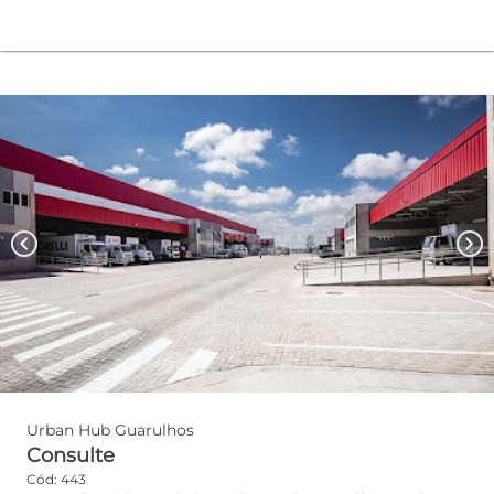
chevron_left
chevron_right
Urban Hub Guarulhos
Consulte
Cód: 443