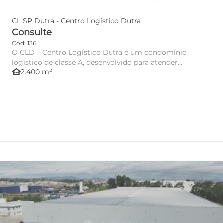
CL SP Dutra - Centro Logístico Dutra
Consulte
Cód: 136
O CLD – Centro Logístico Dutra é um condomínio
logístico de classe A, desenvolvido para atender
other_houses
2.400 m²
operações de armazen...