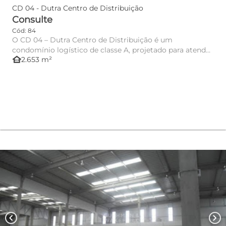
CD 04 - Dutra Centro de Distribuição
Consulte
Cód: 84
O CD 04 – Dutra Centro de Distribuição é um
condomínio logístico de classe A, projetado para atender
other_houses
2.653 m²
operações de ar...
chevron_left
chevron_right