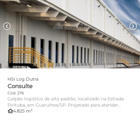
chevron_left
chevron_right
HSI Log Dutra
Consulte
Cód: 276
Galpão logístico de alto padrão, localizado na Estrada
Pirituba, em Guarulhos/SP. Projetado para atender
other_houses
4.825 m²
operações log...