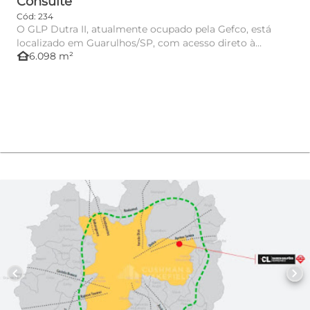
Consulte
Cód: 234
O GLP Dutra II, atualmente ocupado pela Gefco, está
localizado em Guarulhos/SP, com acesso direto à
other_houses
6.098 m²
Rodovia Presidente...
chevron_left
chevron_right