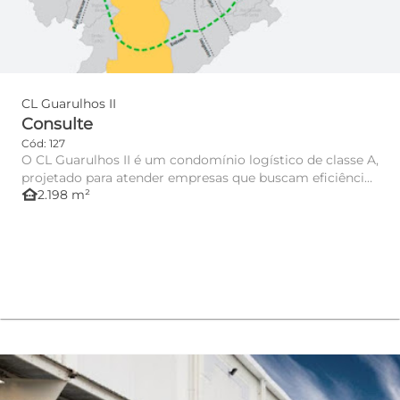
CL Guarulhos II
Consulte
Cód: 127
O CL Guarulhos II é um condomínio logístico de classe A,
projetado para atender empresas que buscam eficiência,
other_houses
2.198 m²
segu...