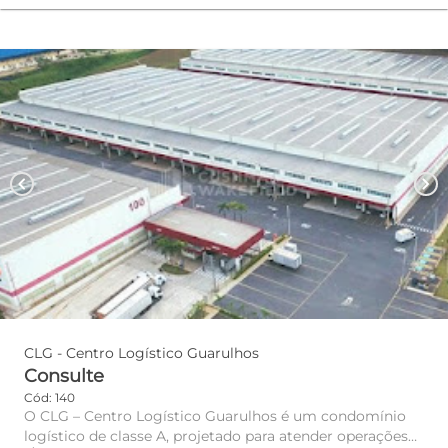
chevron_left
chevron_right
CLG - Centro Logístico Guarulhos
Consulte
Cód: 140
O CLG – Centro Logístico Guarulhos é um condomínio
logístico de classe A, projetado para atender operações