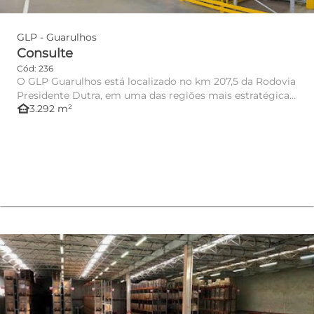
GLP - Guarulhos
Consulte
Cód: 236
O GLP Guarulhos está localizado no km 207,5 da Rodovia
Presidente Dutra, em uma das regiões mais estratégicas
other_houses
3.292 m²
para dis...