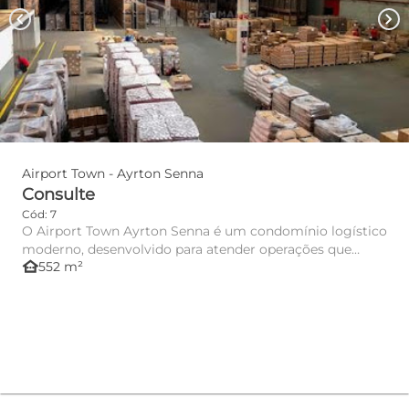
chevron_left
chevron_right
Airport Town - Ayrton Senna
Consulte
Cód: 7
O Airport Town Ayrton Senna é um condomínio logístico
moderno, desenvolvido para atender operações que
other_houses
552 m²
exigem eficiê...