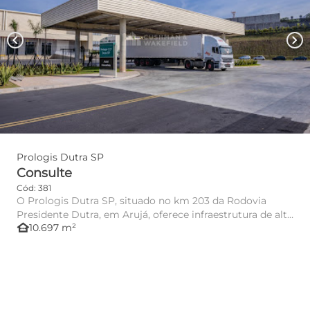
chevron_left
chevron_right
Prologis Dutra SP
Consulte
Cód: 381
O Prologis Dutra SP, situado no km 203 da Rodovia
Presidente Dutra, em Arujá, oferece infraestrutura de alto
other_houses
10.697 m²
padrão pa...