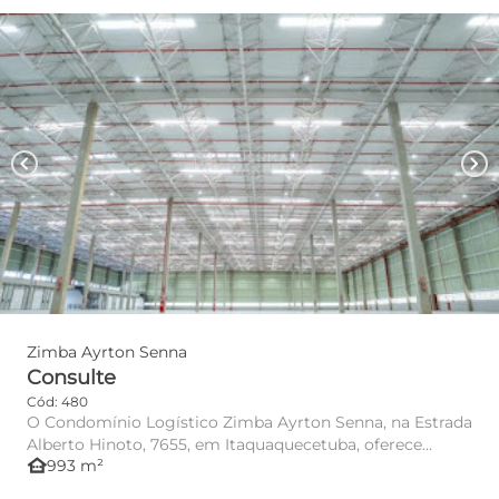
chevron_left
chevron_right
Zimba Ayrton Senna
Consulte
Cód: 480
O Condomínio Logístico Zimba Ayrton Senna, na Estrada
Alberto Hinoto, 7655, em Itaquaquecetuba, oferece
other_houses
993 m²
infraestrutura...