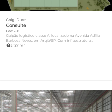
Golgi Dutra
Consulte
Cód: 258
Galpão logístico classe A, localizado na Avenida Adília
Barbosa Neves, em Arujá/SP. Com infraestrutura
other_houses
3.127 m²
moderna e módul...