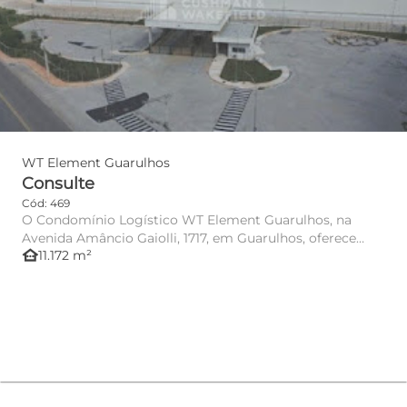
WT Element Guarulhos
Consulte
Cód: 469
O Condomínio Logístico WT Element Guarulhos, na
Avenida Amâncio Gaiolli, 1717, em Guarulhos, oferece
other_houses
11.172 m²
infraestrutura mod...