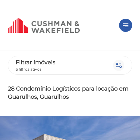
notes
Filtrar imóveis
page_info
6 filtros ativos
28 Condomínio Logísticos
para locação
em
Guarulhos
, Guarulhos