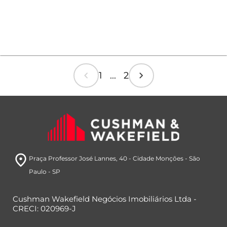
chevron_left
chevron_right
1 ... 2
room
Praça Professor José Lannes, 40
- Cidade Monções
- São
Paulo
- SP
Cushman Wakefield Negócios Imobiliários Ltda -
CRECI: 020969-J