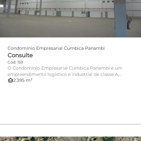
Condomínio Empresarial Cumbica Panambi
Consulte
Cód: 159
O Condomínio Empresarial Cumbica Panambi é um
empreendimento logístico e industrial de classe A,
other_houses
2.395 m²
projetado para aten...