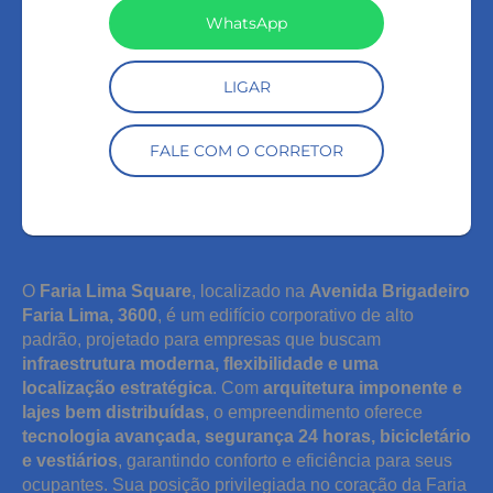
WhatsApp
LIGAR
FALE COM O CORRETOR
O
Faria Lima Square
, localizado na
Avenida Brigadeiro
Faria Lima, 3600
, é um edifício corporativo de alto
padrão, projetado para empresas que buscam
infraestrutura moderna, flexibilidade e uma
localização estratégica
. Com
arquitetura imponente e
lajes bem distribuídas
, o empreendimento oferece
tecnologia avançada, segurança 24 horas, bicicletário
e vestiários
, garantindo conforto e eficiência para seus
ocupantes. Sua posição privilegiada no coração da Faria