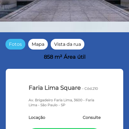
Fotos
Mapa
Vista da rua
858 m² Área útil
Faria Lima Square
- Cód.210
Av. Brigadeiro Faria Lima, 3600 - Faria
Lima - São Paulo - SP
Locação
Consulte