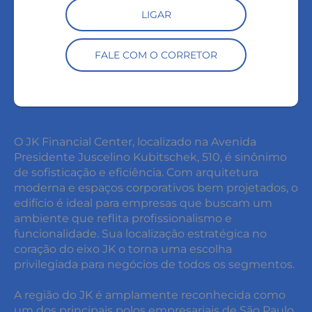
LIGAR
FALE COM O CORRETOR
O JK Financial Center, localizado na Avenida
Presidente Juscelino Kubitschek, 510, é sinônimo
de sofisticação e eficiência. Com arquitetura
moderna e espaços corporativos bem projetados, o
edifício é ideal para empresas que buscam um
ambiente que reflita profissionalismo e
funcionalidade. Sua localização estratégica no
coração do eixo JK o torna uma escolha
privilegiada para negócios de todos os segmentos.
A região do JK é amplamente reconhecida como
um dos principais polos empresariais de São Paulo,