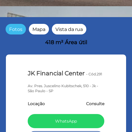
Fotos
Mapa
Vista da rua
418 m² Área útil
JK Financial Center
- Cód.291
Av. Pres. Juscelino Kubitschek, 510 - Jk -
São Paulo - SP
Locação
Consulte
WhatsApp