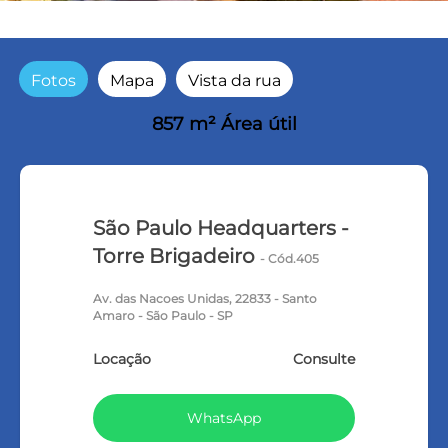
Fotos
Mapa
Vista da rua
857 m² Área útil
São Paulo Headquarters -
Torre Brigadeiro
- Cód.405
Av. das Nacoes Unidas, 22833 - Santo
Amaro - São Paulo - SP
Locação
Consulte
WhatsApp