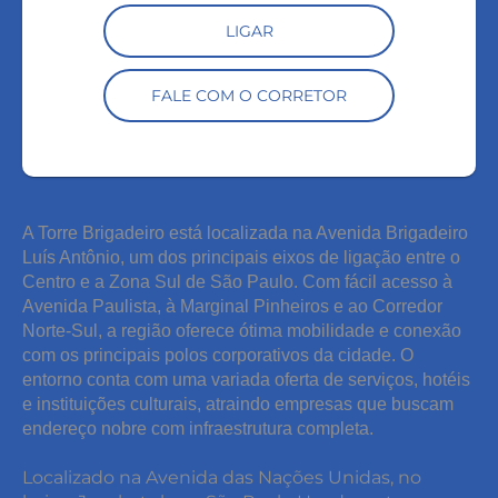
LIGAR
FALE COM O CORRETOR
A Torre Brigadeiro está localizada na Avenida Brigadeiro
Luís Antônio, um dos principais eixos de ligação entre o
Centro e a Zona Sul de São Paulo. Com fácil acesso à
Avenida Paulista, à Marginal Pinheiros e ao Corredor
Norte-Sul, a região oferece ótima mobilidade e conexão
com os principais polos corporativos da cidade. O
entorno conta com uma variada oferta de serviços, hotéis
e instituições culturais, atraindo empresas que buscam
endereço nobre com infraestrutura completa.
Localizado na Avenida das Nações Unidas, no