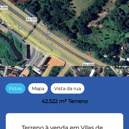
Fotos
Mapa
Vista da rua
42.522 m² Terreno
Terreno à venda em Vilas de